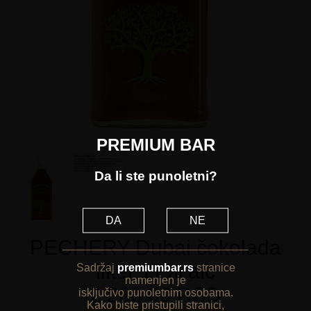
PREMIUM BAR
Da li ste punoletni?
DA
NE
PECHERY Dubai čokolada
liker 17% alc
Sadržaj
premiumbar.rs
stranice
namenjen je
2.280,00 RSD
isključivo punoletnim osobama.
Kako biste pristupili stranici,