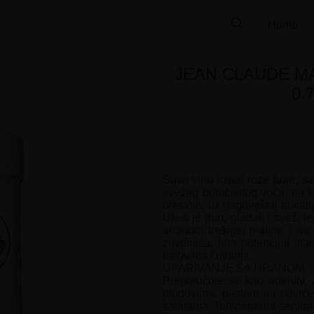
Home
JEAN CLAUDE MA
0.7
Suvo vino losos roze boje, 
svežeg bobičastog voća, na k
breskve, uz nagoveštaj eukalip
Ukus je pun, gladak i svež, le
aromom trešnje, maline i nan
završnica. Ima potencijal sta
uslovima čuvanja.
UPARIVANJE SA HRANOM,
Preporučuje se kao aperitiv,
plodovima, pastom sa povrćem
salatama. Temperatura servira