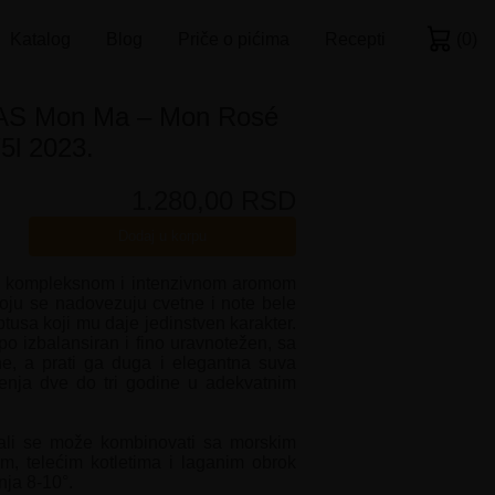
Katalog
Blog
Priče o pićima
Recepti
(
0
)
S Mon Ma – Mon Rosé
5l 2023.
1.280,00 RSD
Dodaj u korpu
sa kompleksnom i intenzivnom aromom
oju se nadovezuju cvetne i note bele
tusa koji mu daje jedinstven karakter.
po izbalansiran i fino uravnotežen, sa
e, a prati ga duga i elegantna suva
renja dve do tri godine u adekvatnim
 ali se može kombinovati sa morskim
, telećim kotletima i laganim obrok
nja 8-10°.