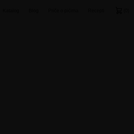
Katalog
Blog
Priče o pićima
Recepti
(
0
)